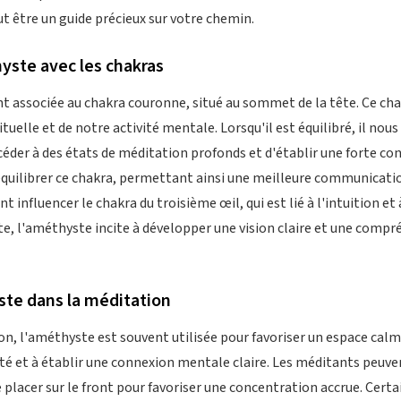
 être un guide précieux sur votre chemin.
yste avec les chakras
t associée au chakra couronne, situé au sommet de la tête. Ce ch
tuelle et de notre activité mentale. Lorsqu'il est équilibré, il nou
céder à des états de méditation profonds et d'établir une forte con
 équilibrer ce chakra, permettant ainsi une meilleure communicati
t influencer le chakra du troisième œil, qui est lié à l'intuition et 
nte, l'améthyste incite à développer une vision claire et une comp
ste dans la méditation
on, l'améthyste est souvent utilisée pour favoriser un espace calme
iété et à établir une connexion mentale claire. Les méditants peuv
 placer sur le front pour favoriser une concentration accrue. Cert