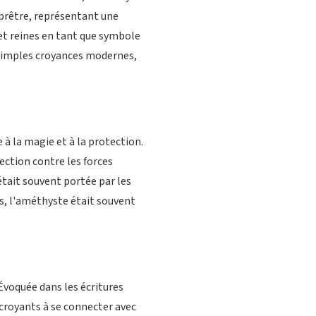
 prêtre, représentant une
 et reines en tant que symbole
s simples croyances modernes,
à la magie et à la protection.
tection contre les forces
était souvent portée par les
us, l'améthyste était souvent
voquée dans les écritures
es croyants à se connecter avec