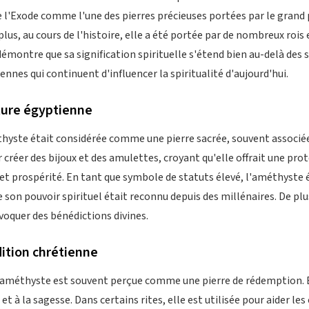
e l'Exode comme l'une des pierres précieuses portées par le grand
plus, au cours de l'histoire, elle a été portée par de nombreux rois
 démontre que sa signification spirituelle s'étend bien au-delà de
ennes qui continuent d'influencer la spiritualité d'aujourd'hui.
ture égyptienne
hyste était considérée comme une pierre sacrée, souvent associée 
r créer des bijoux et des amulettes, croyant qu'elle offrait une pro
et prospérité. En tant que symbole de statuts élevé, l'améthyste 
 son pouvoir spirituel était reconnu depuis des millénaires. De pl
nvoquer des bénédictions divines.
dition chrétienne
l'améthyste est souvent perçue comme une pierre de rédemption. É
é et à la sagesse. Dans certains rites, elle est utilisée pour aider l