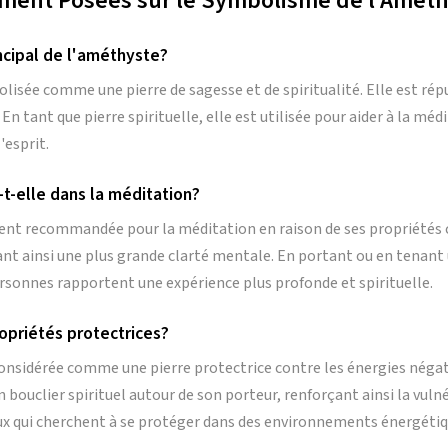
ent Posées sur le Symbolisme de l'Améth
ncipal de l'améthyste?
isée comme une pierre de sagesse et de spiritualité. Elle est répu
 En tant que pierre spirituelle, elle est utilisée pour aider à la mé
'esprit.
-elle dans la méditation?
nt recommandée pour la méditation en raison de ses propriétés ca
tant ainsi une plus grande clarté mentale. En portant ou en tenan
sonnes rapportent une expérience plus profonde et spirituelle.
opriétés protectrices?
onsidérée comme une pierre protectrice contre les énergies négati
un bouclier spirituel autour de son porteur, renforçant ainsi la vuln
ceux qui cherchent à se protéger dans des environnements énergét