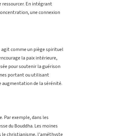
se ressourcer. En intégrant
concentration, une connexion
e agit comme un piège spirituel
ncourage la paix intérieure,
lisée pour soutenir la guérison
es portant ou utilisant
e augmentation de la sérénité.
e. Par exemple, dans les
gesse du Bouddha. Les moines
s le christianisme, l'améthyste