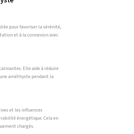
yste
tée pour favoriser la sérénité,
ditation et à la connexion avec
lmantes. Elle aide à réduire
t une améthyste pendant la
ves et les influences
érabilité énergétique. Cela en
iquement chargés.